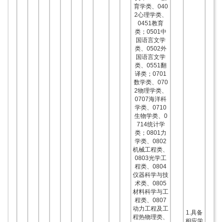
育学类、040
2心理学类、
0451教育
类；0501中
国语言文学
类、0502外
国语言文学
类、0551翻
译类；0701
数学类、070
2物理学类、
0707海洋科
学类、0710
生物学类、0
714统计学
类；0801力
学类、0802
机械工程类、
0803光学工
程类、0804
仪器科学与技
术类、0805
材料科学与工
程类、0807
动力工程及工
1.具备
程热物理类、
相应学