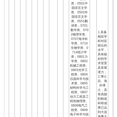
类；0501中
国语言文学
类、0502外
国语言文学
类、0551翻
译类；0701
数学类、070
1.具备
2物理学类、
相应学
0707海洋科
科对应
学类、0710
岗位的
生物学类、0
水平，
714统计学
具有较
类；0801力
好的学
学类、0802
术背景
机械工程类、
及发展
0803光学工
潜力；
程类、0804
2.博士
仪器科学与技
后、海
术类、0805
外博
材料科学与工
士，具
程类、0807
有高级
动力工程及工
职称或
程热物理类、
科研成
0808电气工
果已达
程类、0809
到大连
电子科学与技
海事大