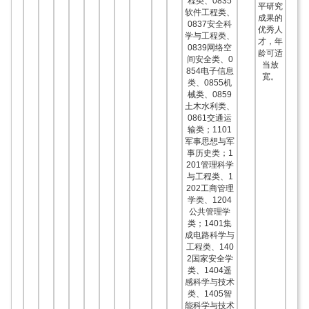
程类、0835
平研究
软件工程类、
成果的
0837安全科
优秀人
学与工程类、
才，年
0839网络空
龄可适
间安全类、0
当放
854电子信息
宽。
类、0855机
械类、0859
土木水利类、
0861交通运
输类；1101
军事思想与军
事历史类；1
201管理科学
与工程类、1
202工商管理
学类、1204
公共管理学
类；1401集
成电路科学与
工程类、140
2国家安全学
类、1404遥
感科学与技术
类、1405智
能科学与技术