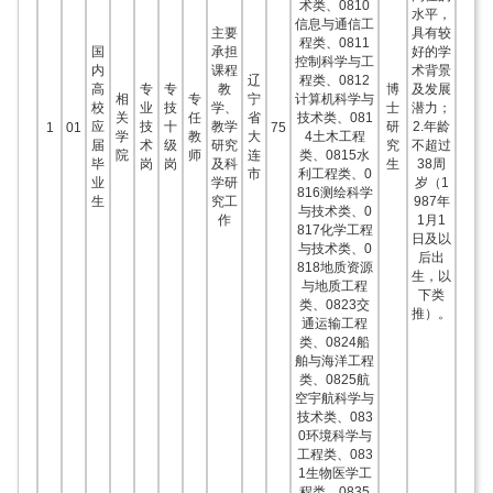
术类、0810
水平，
信息与通信工
主要
具有较
程类、0811
国
承担
好的学
控制科学与工
内
课程
术背景
辽
程类、0812
高
专
专
教
博
及发展
相
专
宁
计算机科学与
校
业
技
学、
士
潜力；
关
任
省
技术类、081
应
技
十
教学
研
2.年龄
1
01
75
学
教
大
4土木工程
届
术
级
研究
究
不超过
院
师
连
类、0815水
毕
岗
岗
及科
生
38周
市
利工程类、0
业
学研
岁（1
816测绘科学
生
究工
987年
与技术类、0
作
1月1
817化学工程
日及以
与技术类、0
后出
818地质资源
生，以
与地质工程
下类
类、0823交
推）。
通运输工程
类、0824船
舶与海洋工程
类、0825航
空宇航科学与
技术类、083
0环境科学与
工程类、083
1生物医学工
程类、0835