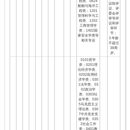
程类、0824
议组评
船舶与海洋工
议、评
程类；1201
委会评
管理科学与工
审等评
程类、1202
议和评
工商管理学
审环
类；1402国
节；
家安全学类等
3.年龄
相关专业
不超过
38周
岁。
0101哲学
类；0201理
论经济学类、
0202应用经
济学类；030
1法学类、03
02政治学
类、0303社
会学类、030
5马克思主义
理论类、030
7中共党史党
建学类、035
2社会工作
类；0401教