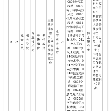
0808电气工
科对应
程类、0809
岗位的
电子科学与技
水平，
术类、0810
具有较
信息与通信工
主要
好的学
程类、0811
承担
术背景
控制科学与工
课程
及发展
辽
程类、0812
专
教
博
潜力；
社
相
中
专
宁
计算机科学与
业
学、
士
2.博士
会
关
级
任
省
技术类、081
技
教学
研
后、海
5
05
28
人
学
岗
教
大
4土木工程
术
研究
究
外博
员
院
位
师
连
类、0815水
岗
及科
生
士；
市
利工程类、0
学研
3.符合
816测绘科学
究工
中级岗
与技术类、0
作
位任职
817化学工程
资格条
与技术类、0
件的，
818地质资源
年龄可
与地质工程
放宽到
类、0823交
40周
通运输工程
岁。
类、0824船
舶与海洋工程
类、0825航
空宇航科学与
技术类、083