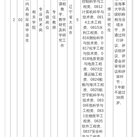
控制科学与工
内
课程
连海事
辽
程类、0812
高
专
教
博
大学高
相
高
专
宁
计算机科学与
校
业
学、
士
级职称
关
级
任
省
技术类、081
应
技
教学
研
相当业
2
02
5
学
岗
教
大
4土木工程
届
术
研究
究
绩水
院
位
师
连
类、0815水
毕
岗
及科
生
平，并
市
利工程类、0
业
学研
通过同
816测绘科学
生
究工
行评
与技术类、0
作
议、评
817化学工程
议组评
与技术类、0
议、评
818地质资源
委会评
与地质工程
审等评
类、0823交
议和评
通运输工程
审环
类、0824船
节；
舶与海洋工程
3.年龄
类、0825航
不超过
空宇航科学与
38周
技术类、083
岁。
0环境科学与
工程类、083
1生物医学工
程类、0835
软件工程类、
0837安全科
学与工程类、