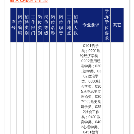
研人员报名登记表
学
岗
招
工
岗
岗
岗
岗
工
招
历/
序
位
聘
作
位
位
位
位
作
聘
学
专业要求
其它
号
编
类
部
类
等
名
职
地
人
位
码
别
门
别
级
称
责
点
数
要
求
0101哲学
类；0201理
论经济学类、
0202应用经
济学类；030
1法学类、03
02政治学
类、0303社
会学类、030
5马克思主义
理论类、030
7中共党史党
建学类、035
2社会工作
类；0401教
育学类、040
2心理学类、
0451教育