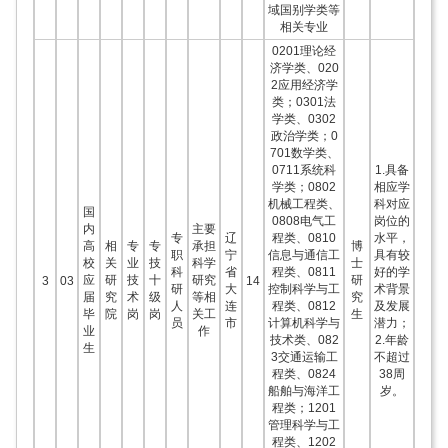
域国别学类等
相关专业
0201理论经
济学类、020
2应用经济学
类；0301法
学类、0302
政治学类；0
701数学类、
0711系统科
1.具备
学类；0802
相应学
机械工程类、
科对应
国
0808电气工
岗位的
内
主要
专
辽
程类、0810
水平，
高
相
专
专
承担
博
职
宁
信息与通信工
具有较
校
关
业
技
科学
士
科
省
程类、0811
好的学
应
研
技
十
研究
研
3
03
14
研
大
控制科学与工
术背景
届
究
术
级
等相
究
人
连
程类、0812
及发展
毕
院
岗
岗
关工
生
员
市
计算机科学与
潜力；
业
作
技术类、082
2.年龄
生
3交通运输工
不超过
程类、0824
38周
船舶与海洋工
岁。
程类；1201
管理科学与工
程类、1202