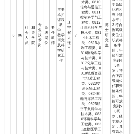
术类、0810
学高级
信息与通信工
主要
职称相
程类、0811
承担
当业绩
控制科学与工
课程
水平；
辽
程类、0812
专
教
博
3.符合
社
相
高
专
宁
计算机科学与
业
学、
士
副高级
会
关
级
任
省
技术类、081
技
教学
研
岗位任
6
06
7
人
学
岗
教
大
4土木工程
术
研究
究
职资格
员
院
位
师
连
类、0815水
岗
及科
生
条件
市
利工程类、0
学研
的，年
816测绘科学
究工
龄可放
与技术类、0
作
宽到4
817化学工程
5周
与技术类、0
岁；符
818地质资源
合正高
与地质工程
级岗位
类、0823交
任职资
通运输工程
格条件
类、0824船
的，年
舶与海洋工程
龄可放
类、0825航
宽到5
空宇航科学与
0周
技术类、083
岁，经
0环境科学与
学校认
工程类、083
定，具
1生物医学工
有高水