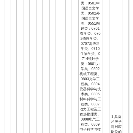
类；0501中
国语言文学
类、0502外
国语言文学
类、0551翻
译类；0701
数学类、070
2物理学类、
0707海洋科
学类、0710
生物学类、0
714统计学
类；0801力
学类、0802
机械工程类、
0803光学工
程类、0804
仪器科学与技
术类、0805
材料科学与工
程类、0807
动力工程及工
程热物理类、
1.具备
0808电气工
相应学
程类、0809
科对应
电子科学与技
岗位的