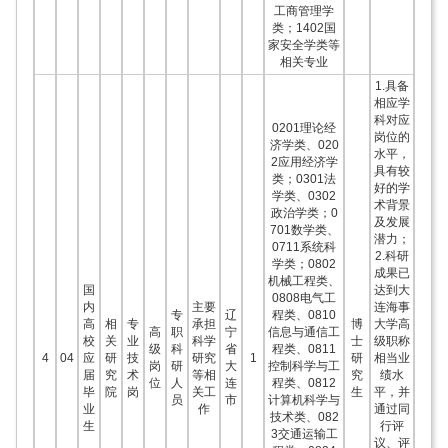
工商管理学
类；1402国
家安全学类等
相关专业
1.具备
相应学
科对应
0201理论经
岗位的
济学类、020
水平，
2应用经济学
具有较
类；0301法
好的学
学类、0302
术背景
政治学类；0
及发展
701数学类、
潜力；
0711系统科
2.科研
学类；0802
成果已
机械工程类、
国
达到大
0808电气工
内
主要
连海事
专
辽
程类、0810
高
相
专
承担
博
大学高
高
职
宁
信息与通信工
校
关
业
科学
士
级职称
级
科
省
程类、0811
4
04
应
研
技
研究
1
研
相当业
岗
研
大
控制科学与工
届
究
术
等相
究
绩水
位
人
连
程类、0812
毕
院
岗
关工
生
平，并
员
市
计算机科学与
业
作
通过同
技术类、082
生
行评
3交通运输工
议、评