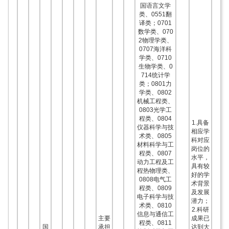
国语言文学
类、0551翻
译类；0701
数学类、070
2物理学类、
0707海洋科
学类、0710
生物学类、0
714统计学
类；0801力
学类、0802
机械工程类、
0803光学工
程类、0804
1.具备
仪器科学与技
相应学
术类、0805
科对应
材料科学与工
岗位的
程类、0807
水平，
动力工程及工
具有较
程热物理类、
好的学
0808电气工
术背景
程类、0809
及发展
电子科学与技
潜力；
术类、0810
2.科研
信息与通信工
主要
成果已
程类、0811
国
承担
达到大