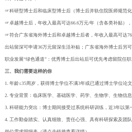
☞科研型博士后和临床型博士后（博士后并轨住院医师规范化
☞卓越博士后，年收入最高可达66.6万元/年（含各类补贴）
☞符合广东省海外博士后和卓越博士后者，年收入最高可达76.
出站留深可申请36万元留深生活补贴；广东省海外博士后另可
职业发展“绿色通道”：优秀博士后出站后可优先考虑留院任职
三、我们需要这样的你
1. 年龄≤35周岁，获得博士学位不满3年或已通过博士学位论
2. 专业背景：临床医学、基础医学、药学、生物学、生物信
3. 科研能力突出：博士期间接受过系统科研训练，近3年以第一/
4. 工作勤奋踏实、认真细致、责任心强、具有科研探索及团
岗位需求明细表（
请点击链接查看详情
）