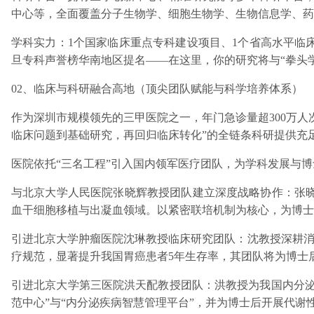
中心等，全面覆盖分子生物学、细胞生物学、生物信息学、药
学科实力：1个国家临床重点专科建设项目、1个省高水平临床
旦专科声誉榜华南地区提名——在这里，你的研究将与“拳头
02、临床与科研融合高地（顶尖团队赋能与科学培养体系）
作为深圳市规模领先的三甲医院之一，年门急诊量超300万人
临床问题到基础研究，再回归临床转化”的全链条科研提供充
医院依托“三名工程”引入国内领军医疗团队，为学科发展与
与北京大学人民医院张晓辉教授团队建立深度战略协作：张晓
血干细胞移植与出凝血领域。以紧密联培机制为核心，为博士
引进北京大学肿瘤医院沈琳教授临床研究团队：沈教授深耕消
疗规范，显著提升我国胃癌患者5年生存率，其团队将为博士
引进北京大学第三医院洪天配教授团队：洪教授为我国内分泌
范中心”与“内分泌疾病智慧管理平台”，并为博士后开展代谢