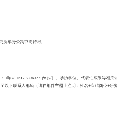
研究所单身公寓或周转房。
://iue.cas.cn/xzzq/rsjy/）、学历学位、代表性
送至以下联系人邮箱（请在邮件主题上注明：姓名+应聘岗位+研